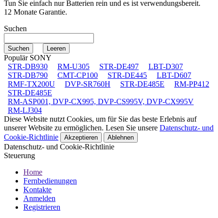
Tun Sie einfach nur Batterien rein und es ist verwendungsbereit.
12 Monate Garantie.
Suchen
Populär SONY
STR-DB930
RM-U305
STR-DE497
LBT-D307
STR-DB790
CMT-CP100
STR-DE445
LBT-D607
RMF-TX200U
DVP-SR760H
STR-DE485E
RM-PP412
STR-DE485E
RM-ASP001, DVP-CX995, DVP-CS995V, DVP-CX995V
RM-LJ304
Diese Website nutzt Cookies, um für Sie das beste Erlebnis auf
unserer Website zu ermöglichen. Lesen Sie unsere
Datenschutz- und
Cookie-Richtlinie
Akzeptieren
Ablehnen
Datenschutz- und Cookie-Richtlinie
Steuerung
Home
Fernbedienungen
Kontakte
Anmelden
Registrieren