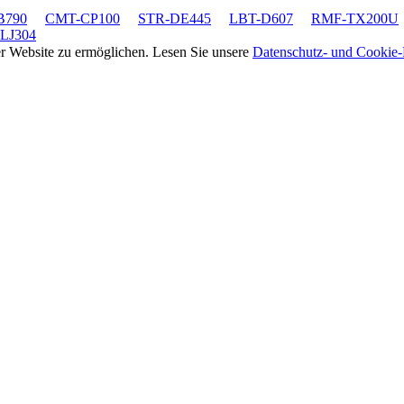
B790
CMT-CP100
STR-DE445
LBT-D607
RMF-TX200U
LJ304
rer Website zu ermöglichen. Lesen Sie unsere
Datenschutz- und Cookie-R