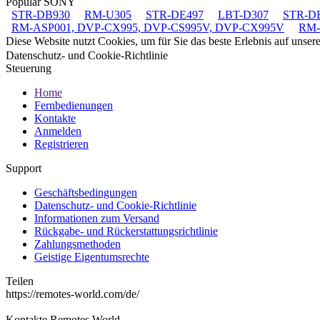
Populär SONY
STR-DB930
RM-U305
STR-DE497
LBT-D307
STR-D
RM-ASP001, DVP-CX995, DVP-CS995V, DVP-CX995V
RM-
Diese Website nutzt Cookies, um für Sie das beste Erlebnis auf unse
Datenschutz- und Cookie-Richtlinie
Steuerung
Home
Fernbedienungen
Kontakte
Anmelden
Registrieren
Support
Geschäftsbedingungen
Datenschutz- und Cookie-Richtlinie
Informationen zum Versand
Rückgabe- und Rückerstattungsrichtlinie
Zahlungsmethoden
Geistige Eigentumsrechte
Teilen
https://remotes-world.com/de/
Kontakte
Remotes World