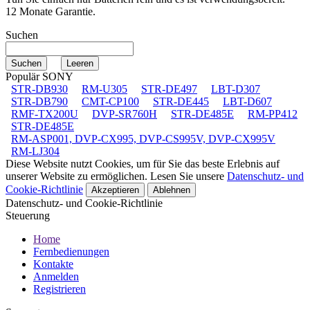
12 Monate Garantie.
Suchen
Populär SONY
STR-DB930
RM-U305
STR-DE497
LBT-D307
STR-DB790
CMT-CP100
STR-DE445
LBT-D607
RMF-TX200U
DVP-SR760H
STR-DE485E
RM-PP412
STR-DE485E
RM-ASP001, DVP-CX995, DVP-CS995V, DVP-CX995V
RM-LJ304
Diese Website nutzt Cookies, um für Sie das beste Erlebnis auf
unserer Website zu ermöglichen. Lesen Sie unsere
Datenschutz- und
Cookie-Richtlinie
Akzeptieren
Ablehnen
Datenschutz- und Cookie-Richtlinie
Steuerung
Home
Fernbedienungen
Kontakte
Anmelden
Registrieren