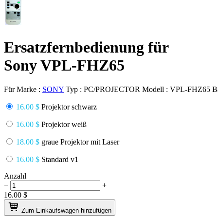
Ersatzfernbedienung für
Sony VPL-FHZ65
Für Marke :
SONY
Typ :
PC/PROJECTOR
Modell :
VPL-FHZ65
B
16.00 $
Projektor schwarz
16.00 $
Projektor weiß
18.00 $
graue Projektor mit Laser
16.00 $
Standard v1
Anzahl
−
+
16.00
$
Zum Einkaufswagen hinzufügen