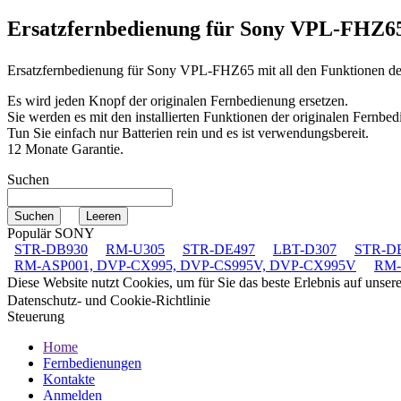
Ersatzfernbedienung für
Sony VPL-FHZ6
Ersatzfernbedienung für
Sony VPL-FHZ65
mit all den Funktionen d
Es wird jeden Knopf der originalen Fernbedienung ersetzen.
Sie werden es mit den installierten Funktionen der originalen Fernbed
Tun Sie einfach nur Batterien rein und es ist verwendungsbereit.
12 Monate Garantie.
Suchen
Populär SONY
STR-DB930
RM-U305
STR-DE497
LBT-D307
STR-D
RM-ASP001, DVP-CX995, DVP-CS995V, DVP-CX995V
RM-
Diese Website nutzt Cookies, um für Sie das beste Erlebnis auf unse
Datenschutz- und Cookie-Richtlinie
Steuerung
Home
Fernbedienungen
Kontakte
Anmelden