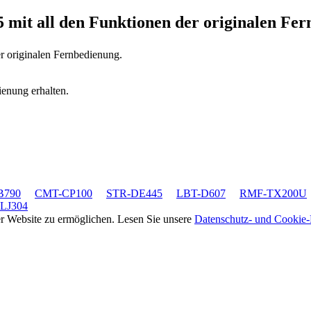
5
mit all den Funktionen der originalen Fe
er originalen Fernbedienung.
ienung erhalten.
B790
CMT-CP100
STR-DE445
LBT-D607
RMF-TX200U
LJ304
rer Website zu ermöglichen. Lesen Sie unsere
Datenschutz- und Cookie-R