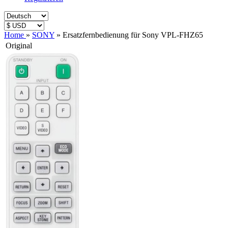
Home
»
SONY
»
Ersatzfernbedienung für Sony VPL-FHZ65
Original