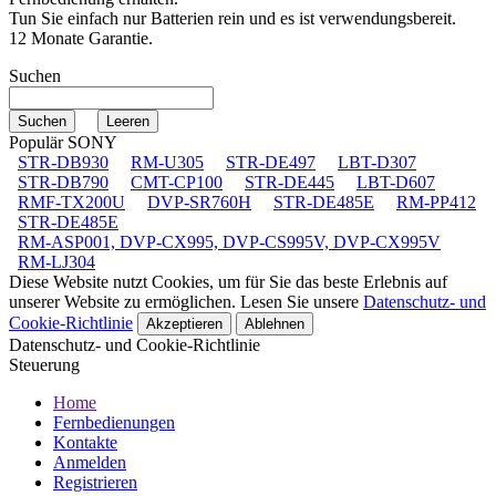
Tun Sie einfach nur Batterien rein und es ist verwendungsbereit.
12 Monate Garantie.
Suchen
Populär SONY
STR-DB930
RM-U305
STR-DE497
LBT-D307
STR-DB790
CMT-CP100
STR-DE445
LBT-D607
RMF-TX200U
DVP-SR760H
STR-DE485E
RM-PP412
STR-DE485E
RM-ASP001, DVP-CX995, DVP-CS995V, DVP-CX995V
RM-LJ304
Diese Website nutzt Cookies, um für Sie das beste Erlebnis auf
unserer Website zu ermöglichen. Lesen Sie unsere
Datenschutz- und
Cookie-Richtlinie
Akzeptieren
Ablehnen
Datenschutz- und Cookie-Richtlinie
Steuerung
Home
Fernbedienungen
Kontakte
Anmelden
Registrieren