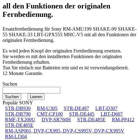
all den Funktionen der originalen
Fernbedienung.
Ersatzfernbedienung für
Sony RM-AMU199 SHAKE-99 SHAKE-
55 SHAKE-33 LBT-GPX555 MHC-V5
mit all den Funktionen der
originalen Fernbedienung.
Es wird jeden Knopf der originalen Fernbedienung ersetzen.
Sie werden es mit den installierten Funktionen der originalen
Fernbedienung erhalten.
Tun Sie einfach nur Batterien rein und es ist verwendungsbereit.
12 Monate Garantie.
Suchen
Populär SONY
STR-DB930
RM-U305
STR-DE497
LBT-D307
STR-DB790
CMT-CP100
STR-DE445
LBT-D607
RMF-TX200U
DVP-SR760H
STR-DE485E
RM-PP412
STR-DE485E
RM-ASP001, DVP-CX995, DVP-CS995V, DVP-CX995V
RM-LJ304