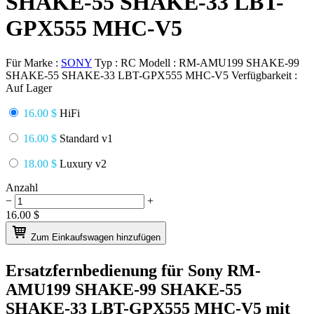
SHAKE-55 SHAKE-33 LBT-
GPX555 MHC-V5
Für Marke :
SONY
Typ :
RC
Modell :
RM-AMU199 SHAKE-99
SHAKE-55 SHAKE-33 LBT-GPX555 MHC-V5
Verfügbarkeit :
Auf Lager
16.00 $
HiFi
16.00 $
Standard v1
18.00 $
Luxury v2
Anzahl
−
+
16.00
$
Zum Einkaufswagen hinzufügen
Ersatzfernbedienung für
Sony RM-
AMU199 SHAKE-99 SHAKE-55
SHAKE-33 LBT-GPX555 MHC-V5
mit