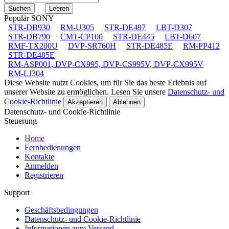
Populär SONY
STR-DB930
RM-U305
STR-DE497
LBT-D307
STR-DB790
CMT-CP100
STR-DE445
LBT-D607
RMF-TX200U
DVP-SR760H
STR-DE485E
RM-PP412
STR-DE485E
RM-ASP001, DVP-CX995, DVP-CS995V, DVP-CX995V
RM-LJ304
Diese Website nutzt Cookies, um für Sie das beste Erlebnis auf
unserer Website zu ermöglichen. Lesen Sie unsere
Datenschutz- und
Cookie-Richtlinie
Akzeptieren
Ablehnen
Datenschutz- und Cookie-Richtlinie
Steuerung
Home
Fernbedienungen
Kontakte
Anmelden
Registrieren
Support
Geschäftsbedingungen
Datenschutz- und Cookie-Richtlinie
Informationen zum Versand