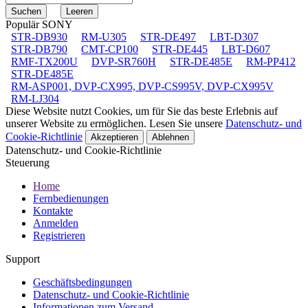
Populär SONY
STR-DB930
RM-U305
STR-DE497
LBT-D307
STR-DB790
CMT-CP100
STR-DE445
LBT-D607
RMF-TX200U
DVP-SR760H
STR-DE485E
RM-PP412
STR-DE485E
RM-ASP001, DVP-CX995, DVP-CS995V, DVP-CX995V
RM-LJ304
Diese Website nutzt Cookies, um für Sie das beste Erlebnis auf
unserer Website zu ermöglichen. Lesen Sie unsere
Datenschutz- und
Cookie-Richtlinie
Akzeptieren
Ablehnen
Datenschutz- und Cookie-Richtlinie
Steuerung
Home
Fernbedienungen
Kontakte
Anmelden
Registrieren
Support
Geschäftsbedingungen
Datenschutz- und Cookie-Richtlinie
Informationen zum Versand