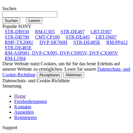
Suchen
Populär SONY
STR-DB930
RM-U305
STR-DE497
LBT-D307
STR-DB790
CMT-CP100
STR-DE445
LBT-D607
RMF-TX200U
DVP-SR760H
STR-DE485E
RM-PP412
STR-DE485E
RM-ASP001, DVP-CX995, DVP-CS995V, DVP-CX995V
RM-LJ304
Diese Website nutzt Cookies, um für Sie das beste Erlebnis auf
unserer Website zu ermöglichen. Lesen Sie unsere
Datenschutz- und
Cookie-Richtlinie
Akzeptieren
Ablehnen
Datenschutz- und Cookie-Richtlinie
Steuerung
Home
Fernbedienungen
Kontakte
Anmelden
Registrieren
Support