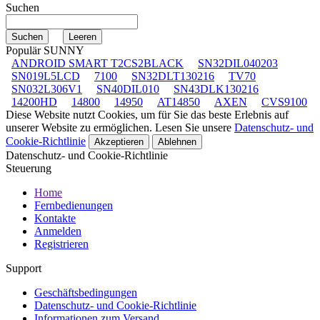
Suchen
Populär SUNNY
ANDROID SMART T2CS2BLACK
SN32DIL040203
SN019L5LCD
7100
SN32DLT130216
TV70
SN032L306V1
SN40DIL010
SN43DLK130216
14200HD
14800
14950
AT14850
AXEN
CVS9100
Diese Website nutzt Cookies, um für Sie das beste Erlebnis auf
unserer Website zu ermöglichen. Lesen Sie unsere
Datenschutz- und
Cookie-Richtlinie
Akzeptieren
Ablehnen
Datenschutz- und Cookie-Richtlinie
Steuerung
Home
Fernbedienungen
Kontakte
Anmelden
Registrieren
Support
Geschäftsbedingungen
Datenschutz- und Cookie-Richtlinie
Informationen zum Versand