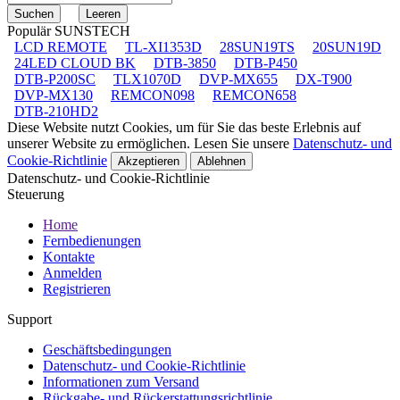
Populär SUNSTECH
LCD REMOTE
TL-XI1353D
28SUN19TS
20SUN19D
24LED CLOUD BK
DTB-3850
DTB-P450
DTB-P200SC
TLX1070D
DVP-MX655
DX-T900
DVP-MX130
REMCON098
REMCON658
DTB-210HD2
Diese Website nutzt Cookies, um für Sie das beste Erlebnis auf
unserer Website zu ermöglichen. Lesen Sie unsere
Datenschutz- und
Cookie-Richtlinie
Akzeptieren
Ablehnen
Datenschutz- und Cookie-Richtlinie
Steuerung
Home
Fernbedienungen
Kontakte
Anmelden
Registrieren
Support
Geschäftsbedingungen
Datenschutz- und Cookie-Richtlinie
Informationen zum Versand
Rückgabe- und Rückerstattungsrichtlinie