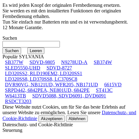
Es wird jeden Knopf der originalen Fernbedienung ersetzen.
Sie werden es mit den installierten Funktionen der originalen
Fernbedienung erhalten.
Tun Sie einfach nur Batterien rein und es ist verwendungsbereit.
12 Monate Garantie.
Suchen
Populär SYLVANIA
SB377W
SDVD-9805
N9278UD-A
SB374W
SLED5550-UHD
SDVD-8727
LD320SS2, RLD190EM2, LD320SS1
LD320SS8, LD370SS8, LC370SC8
DVR90VG, NB121UD, WFR205, NB171UD
6615VD
SRPD442, 6842PEA, NE801UD, 6842PE
ST413C
W6413TB
SDVD5088, SDVD6091, DVD6091
RSDCT3203
Diese Website nutzt Cookies, um für Sie das beste Erlebnis auf
unserer Website zu ermöglichen. Lesen Sie unsere
Datenschutz- und
Cookie-Richtlinie
Akzeptieren
Ablehnen
Datenschutz- und Cookie-Richtlinie
Steuerung