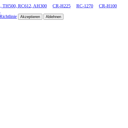
 TH500, RC612, AH300
CR-H225
RC-1270
CR-H100
1
ichtlinie
Akzeptieren
Ablehnen