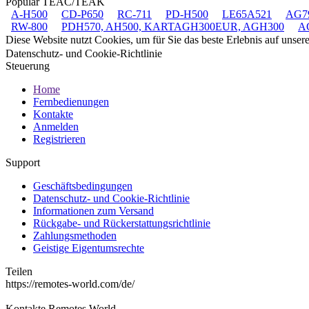
Populär TEAC/TEAK
A-H500
CD-P650
RC-711
PD-H500
LE65A521
AG79
RW-800
PDH570, AH500, KARTAGH300EUR, AGH300
A
Diese Website nutzt Cookies, um für Sie das beste Erlebnis auf unse
Datenschutz- und Cookie-Richtlinie
Steuerung
Home
Fernbedienungen
Kontakte
Anmelden
Registrieren
Support
Geschäftsbedingungen
Datenschutz- und Cookie-Richtlinie
Informationen zum Versand
Rückgabe- und Rückerstattungsrichtlinie
Zahlungsmethoden
Geistige Eigentumsrechte
Teilen
https://remotes-world.com/de/
Kontakte
Remotes World