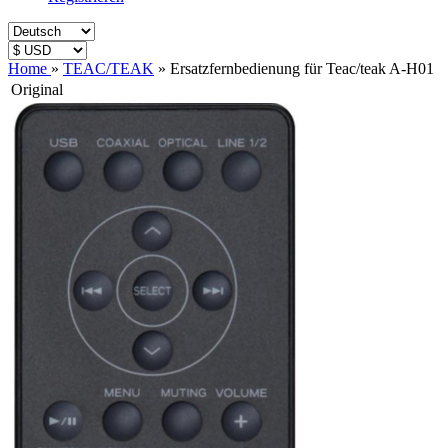
Home
»
TEAC/TEAK
»
Ersatzfernbedienung für Teac/teak A-H01
Original