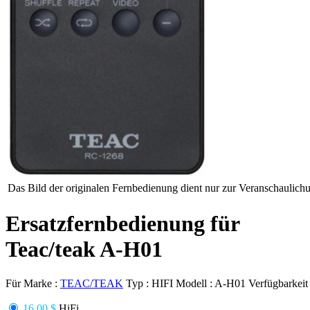
Das Bild der originalen Fernbedienung dient nur zur Veranschaulich
Ersatzfernbedienung für
Teac/teak A-H01
Für Marke :
TEAC/TEAK
Typ :
HIFI
Modell :
A-H01
Verfügbarkeit
16.00 $
HiFi