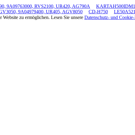
0, 9A09763000, RVS2100, UR420, AG790A
KARTAH500IDM1,
GV3050, 9A04979400, UR405, AGV8050
CD-H750
LE50A52
rer Website zu ermöglichen. Lesen Sie unsere
Datenschutz- und Cookie-R