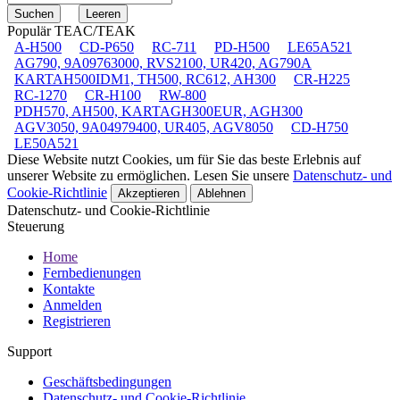
Populär TEAC/TEAK
A-H500
CD-P650
RC-711
PD-H500
LE65A521
AG790, 9A09763000, RVS2100, UR420, AG790A
KARTAH500IDM1, TH500, RC612, AH300
CR-H225
RC-1270
CR-H100
RW-800
PDH570, AH500, KARTAGH300EUR, AGH300
AGV3050, 9A04979400, UR405, AGV8050
CD-H750
LE50A521
Diese Website nutzt Cookies, um für Sie das beste Erlebnis auf
unserer Website zu ermöglichen. Lesen Sie unsere
Datenschutz- und
Cookie-Richtlinie
Akzeptieren
Ablehnen
Datenschutz- und Cookie-Richtlinie
Steuerung
Home
Fernbedienungen
Kontakte
Anmelden
Registrieren
Support
Geschäftsbedingungen
Datenschutz- und Cookie-Richtlinie