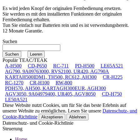
Es wird jeden Knopf der originalen Fernbedienung ersetzen.
Sie werden es mit den installierten Funktionen der originalen
Fernbedienung erhalten.
Tun Sie einfach nur Batterien rein und es ist verwendungsbereit.
12 Monate Garantie.
Suchen
Populär TEAC/TEAK
A-H500
CD-P650
RC-711
PD-H500
LE65A521
AG790, 9A09763000, RVS2100, UR420, AG790A
KARTAH500IDM1, TH500, RC612, AH300
CR-H225
RC-1270
CR-H100
RW-800
PDH570, AH500, KARTAGH300EUR, AGH300
AGV3050, 9A04979400, UR405, AGV8050
CD-H750
LE50A521
Diese Website nutzt Cookies, um für Sie das beste Erlebnis auf
unserer Website zu ermöglichen. Lesen Sie unsere
Datenschutz- und
Cookie-Richtlinie
Akzeptieren
Ablehnen
Datenschutz- und Cookie-Richtlinie
Steuerung
Home