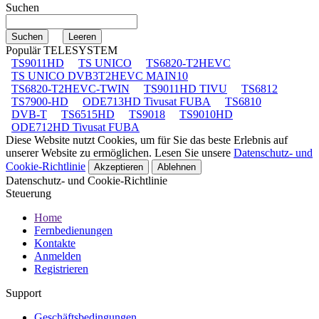
Suchen
Populär TELESYSTEM
TS9011HD
TS UNICO
TS6820-T2HEVC
TS UNICO DVB3T2HEVC MAIN10
TS6820-T2HEVC-TWIN
TS9011HD TIVU
TS6812
TS7900-HD
ODE713HD Tivusat FUBA
TS6810
DVB-T
TS6515HD
TS9018
TS9010HD
ODE712HD Tivusat FUBA
Diese Website nutzt Cookies, um für Sie das beste Erlebnis auf
unserer Website zu ermöglichen. Lesen Sie unsere
Datenschutz- und
Cookie-Richtlinie
Akzeptieren
Ablehnen
Datenschutz- und Cookie-Richtlinie
Steuerung
Home
Fernbedienungen
Kontakte
Anmelden
Registrieren
Support
Geschäftsbedingungen