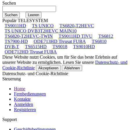
Suchen
Populär TELESYSTEM
TS9011HD
TS UNICO
TS6820-T2HEVC
TS UNICO DVB3T2HEVC MAIN10
TS6820-T2HEVC-TWIN
TS9011HD TIVU
TS6812
TS7900-HD
ODE713HD Tivusat FUBA
TS6810
DVB-T
TS6515HD
TS9018
TS9010HD
ODE712HD Tivusat FUBA
Diese Website nutzt Cookies, um für Sie das beste Erlebnis auf
unserer Website zu ermöglichen. Lesen Sie unsere
Datenschutz- und
Cookie-Richtlinie
Akzeptieren
Ablehnen
Datenschutz- und Cookie-Richtlinie
Steuerung
Home
Fernbedienungen
Kontakte
Anmelden
Registrieren
Support
Geschäftsbedingungen