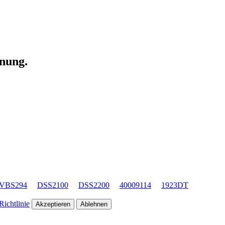
enung.
VBS294
DSS2100
DSS2200
40009114
1923DT
ichtlinie
Akzeptieren
Ablehnen