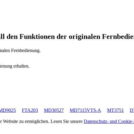
all den Funktionen der originalen Fernbedi
ginalen Fernbedienung.
ienung erhalten.
MD9025
FTA203
MD30527
MD7115VTS-A
MT3751
D
rer Website zu ermöglichen. Lesen Sie unsere
Datenschutz- und Cookie-R