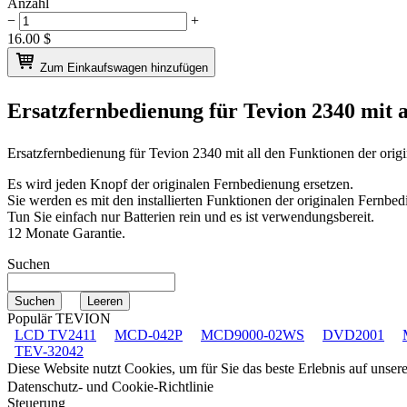
Anzahl
−
+
16.00
$
Zum Einkaufswagen hinzufügen
Ersatzfernbedienung für
Tevion 2340
mit 
Ersatzfernbedienung für
Tevion 2340
mit all den Funktionen der ori
Es wird jeden Knopf der originalen Fernbedienung ersetzen.
Sie werden es mit den installierten Funktionen der originalen Fernbed
Tun Sie einfach nur Batterien rein und es ist verwendungsbereit.
12 Monate Garantie.
Suchen
Populär TEVION
LCD TV2411
MCD-042P
MCD9000-02WS
DVD2001
TEV-32042
Diese Website nutzt Cookies, um für Sie das beste Erlebnis auf unse
Datenschutz- und Cookie-Richtlinie
Steuerung