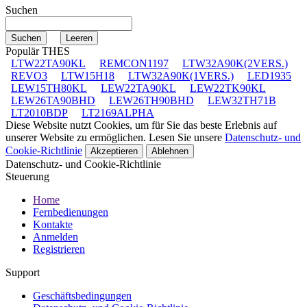
Suchen
Populär THES
LTW22TA90KL
REMCON1197
LTW32A90K(2VERS.)
REVO3
LTW15H18
LTW32A90K(1VERS.)
LED1935
LEW15TH80KL
LEW22TA90KL
LEW22TK90KL
LEW26TA90BHD
LEW26TH90BHD
LEW32TH71B
LT2010BDP
LT2169ALPHA
Diese Website nutzt Cookies, um für Sie das beste Erlebnis auf
unserer Website zu ermöglichen. Lesen Sie unsere
Datenschutz- und
Cookie-Richtlinie
Akzeptieren
Ablehnen
Datenschutz- und Cookie-Richtlinie
Steuerung
Home
Fernbedienungen
Kontakte
Anmelden
Registrieren
Support
Geschäftsbedingungen