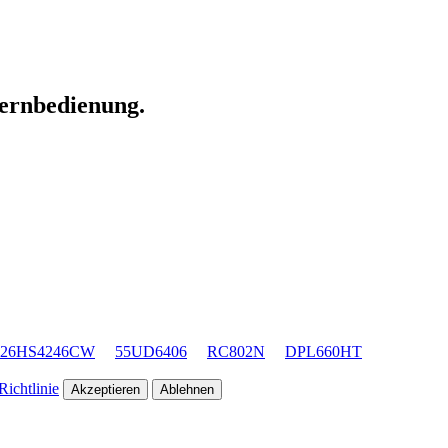
Fernbedienung.
26HS4246CW
55UD6406
RC802N
DPL660HT
ichtlinie
Akzeptieren
Ablehnen