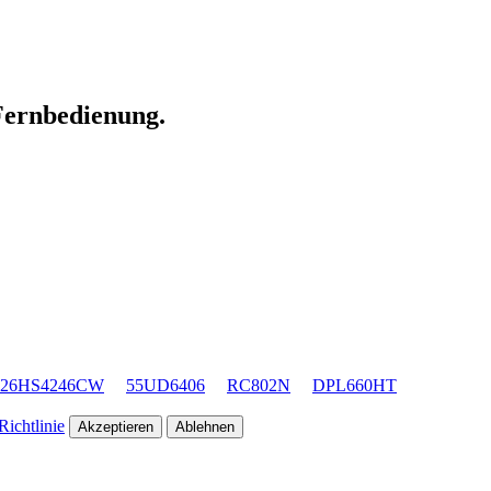
 Fernbedienung.
26HS4246CW
55UD6406
RC802N
DPL660HT
ichtlinie
Akzeptieren
Ablehnen