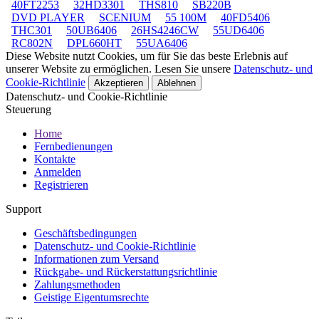
40FT2253
32HD3301
THS810
SB220B
DVD PLAYER
SCENIUM
55 100M
40FD5406
THC301
50UB6406
26HS4246CW
55UD6406
RC802N
DPL660HT
55UA6406
Diese Website nutzt Cookies, um für Sie das beste Erlebnis auf
unserer Website zu ermöglichen. Lesen Sie unsere
Datenschutz- und
Cookie-Richtlinie
Akzeptieren
Ablehnen
Datenschutz- und Cookie-Richtlinie
Steuerung
Home
Fernbedienungen
Kontakte
Anmelden
Registrieren
Support
Geschäftsbedingungen
Datenschutz- und Cookie-Richtlinie
Informationen zum Versand
Rückgabe- und Rückerstattungsrichtlinie
Zahlungsmethoden
Geistige Eigentumsrechte