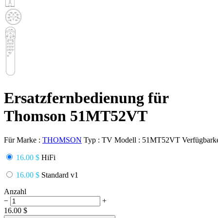
Ersatzfernbedienung für
Thomson 51MT52VT
Für Marke :
THOMSON
Typ :
TV
Modell :
51MT52VT
Verfügbarke
16.00 $
HiFi
16.00 $
Standard v1
Anzahl
−
+
16.00
$