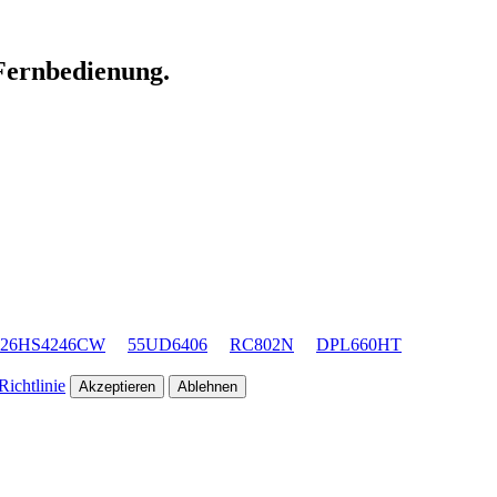
 Fernbedienung.
26HS4246CW
55UD6406
RC802N
DPL660HT
ichtlinie
Akzeptieren
Ablehnen