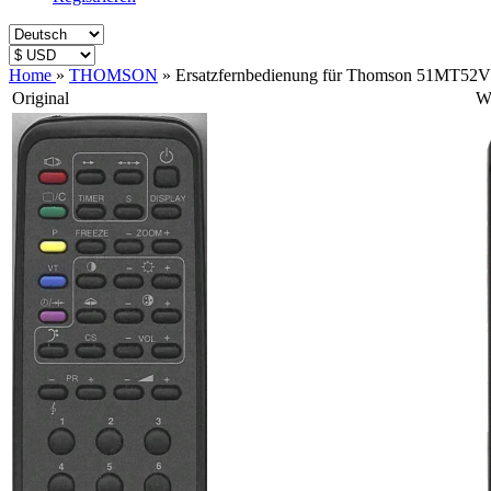
Home
»
THOMSON
»
Ersatzfernbedienung für Thomson 51MT52
Original
Wi