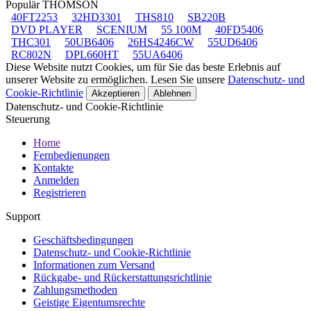
Populär THOMSON
40FT2253
32HD3301
THS810
SB220B
DVD PLAYER
SCENIUM
55 100M
40FD5406
THC301
50UB6406
26HS4246CW
55UD6406
RC802N
DPL660HT
55UA6406
Diese Website nutzt Cookies, um für Sie das beste Erlebnis auf
unserer Website zu ermöglichen. Lesen Sie unsere
Datenschutz- und
Cookie-Richtlinie
Akzeptieren
Ablehnen
Datenschutz- und Cookie-Richtlinie
Steuerung
Home
Fernbedienungen
Kontakte
Anmelden
Registrieren
Support
Geschäftsbedingungen
Datenschutz- und Cookie-Richtlinie
Informationen zum Versand
Rückgabe- und Rückerstattungsrichtlinie
Zahlungsmethoden
Geistige Eigentumsrechte