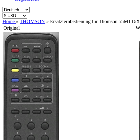
Home
»
THOMSON
»
Ersatzfernbedienung für Thomson 55MT16X
Original
Wi