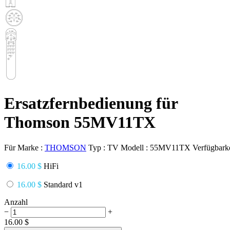
Ersatzfernbedienung für
Thomson 55MV11TX
Für Marke :
THOMSON
Typ :
TV
Modell :
55MV11TX
Verfügbarke
16.00 $
HiFi
16.00 $
Standard v1
Anzahl
−
+
16.00
$