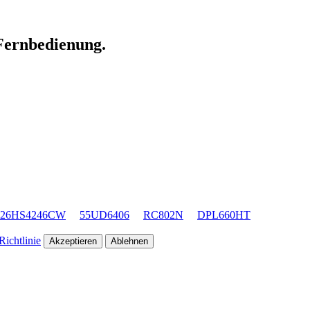
 Fernbedienung.
26HS4246CW
55UD6406
RC802N
DPL660HT
ichtlinie
Akzeptieren
Ablehnen