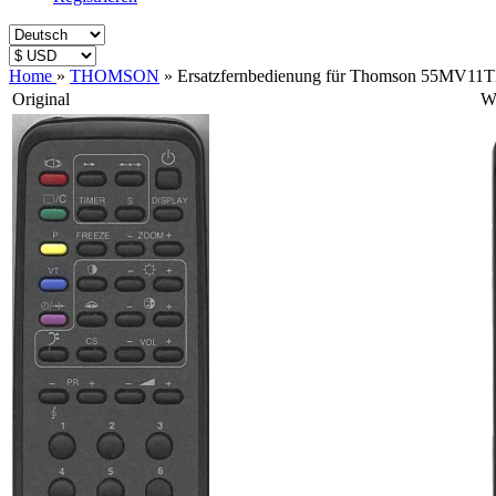
Home
»
THOMSON
»
Ersatzfernbedienung für Thomson 55MV11
Original
Wi