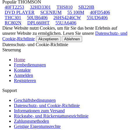
Populär THOMSON
40FT2253
32HD3301
THS810
SB220B
DVD PLAYER
SCENIUM
55 100M
40FD5406
THC301
50UB6406
26HS4246CW
55UD6406
RC802N
DPL660HT
55UA6406
Diese Website nutzt Cookies, um für Sie das beste Erlebnis auf
unserer Website zu ermöglichen. Lesen Sie unsere
Datenschutz- und
Cookie-Richtlinie
Akzeptieren
Ablehnen
Datenschutz- und Cookie-Richtlinie
Steuerung
Home
Fernbedienungen
Kontakte
Anmelden
Registrieren
Support
Geschäftsbedingungen
Datenschutz- und Cookie-Richtlinie
Informationen zum Versand
Rückgabe- und Rückerstattungsrichtlinie
Zahlungsmethoden
Geistige Eigentumsrechte