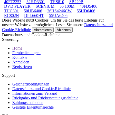
40FT2253
32HD3301
THS810
SB220B
DVD PLAYER
SCENIUM
55 100M
40FD5406
THC301
50UB6406
26HS4246CW
55UD6406
RC802N
DPL660HT
55UA6406
Diese Website nutzt Cookies, um für Sie das beste Erlebnis auf
unserer Website zu ermöglichen. Lesen Sie unsere
Datenschutz- und
Cookie-Richtlinie
Akzeptieren
Ablehnen
Datenschutz- und Cookie-Richtlinie
Steuerung
Home
Fernbedienungen
Kontakte
Anmelden
Registrieren
Support
Geschäftsbedingungen
Datenschutz- und Cookie-Richtlinie
Informationen zum Versand
Rückgabe- und Rückerstattungsrichtlinie
Zahlungsmethoden
Geistige Eigentumsrechte