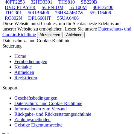
40FT2253
32HD3301
THS810
SB220B
DVD PLAYER
SCENIUM
55 100M
40FD5406
THC301
50UB6406
26HS4246CW
55UD6406
RC802N
DPL660HT
55UA6406
Diese Website nutzt Cookies, um für Sie das beste Erlebnis auf
unserer Website zu ermöglichen. Lesen Sie unsere
Datenschutz- und
Cookie-Richtlinie
Akzeptieren
Ablehnen
Datenschutz- und Cookie-Richtlinie
Steuerung
Home
Fernbedienungen
Kontakte
Anmelden
Registrieren
Support
Geschäftsbedingungen
Datenschutz- und Cookie-Richtlinie
Informationen zum Versand
Rückgabe- und Rückerstattungsrichtlinie
Zahlungsmethoden
Geistige Eigentumsrechte