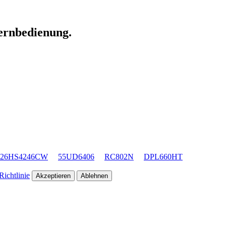
Fernbedienung.
26HS4246CW
55UD6406
RC802N
DPL660HT
ichtlinie
Akzeptieren
Ablehnen