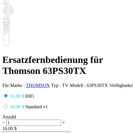
Ersatzfernbedienung für
Thomson 63PS30TX
Für Marke :
THOMSON
Typ :
TV
Modell :
63PS30TX
Verfügbarkei
16.00 $
HiFi
16.00 $
Standard v1
Anzahl
−
+
16.00
$