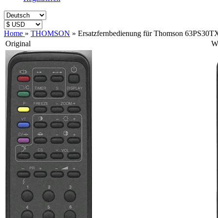
Home
»
THOMSON
»
Ersatzfernbedienung für Thomson 63PS30T
Original
Wi