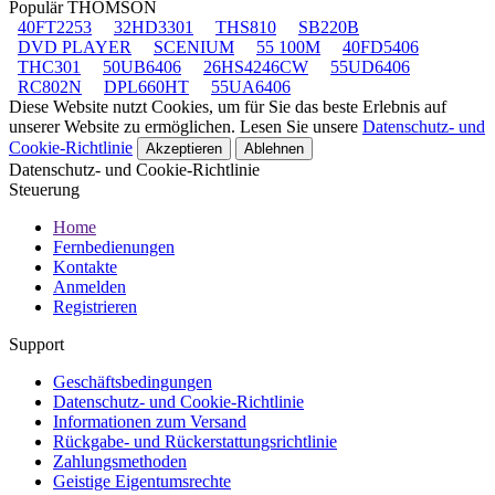
Populär THOMSON
40FT2253
32HD3301
THS810
SB220B
DVD PLAYER
SCENIUM
55 100M
40FD5406
THC301
50UB6406
26HS4246CW
55UD6406
RC802N
DPL660HT
55UA6406
Diese Website nutzt Cookies, um für Sie das beste Erlebnis auf
unserer Website zu ermöglichen. Lesen Sie unsere
Datenschutz- und
Cookie-Richtlinie
Akzeptieren
Ablehnen
Datenschutz- und Cookie-Richtlinie
Steuerung
Home
Fernbedienungen
Kontakte
Anmelden
Registrieren
Support
Geschäftsbedingungen
Datenschutz- und Cookie-Richtlinie
Informationen zum Versand
Rückgabe- und Rückerstattungsrichtlinie
Zahlungsmethoden
Geistige Eigentumsrechte