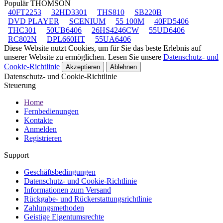
Populär THOMSON
40FT2253
32HD3301
THS810
SB220B
DVD PLAYER
SCENIUM
55 100M
40FD5406
THC301
50UB6406
26HS4246CW
55UD6406
RC802N
DPL660HT
55UA6406
Diese Website nutzt Cookies, um für Sie das beste Erlebnis auf
unserer Website zu ermöglichen. Lesen Sie unsere
Datenschutz- und
Cookie-Richtlinie
Akzeptieren
Ablehnen
Datenschutz- und Cookie-Richtlinie
Steuerung
Home
Fernbedienungen
Kontakte
Anmelden
Registrieren
Support
Geschäftsbedingungen
Datenschutz- und Cookie-Richtlinie
Informationen zum Versand
Rückgabe- und Rückerstattungsrichtlinie
Zahlungsmethoden
Geistige Eigentumsrechte