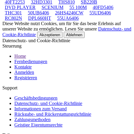
40FT2253
32HD3301
THS810
SB220B
DVD PLAYER
SCENIUM
55 100M
40FD5406
THC301
50UB6406
26HS4246CW
55UD6406
RC802N
DPL660HT
55UA6406
Diese Website nutzt Cookies, um für Sie das beste Erlebnis auf
unserer Website zu ermöglichen. Lesen Sie unsere
Datenschutz- und
Cookie-Richtlinie
Akzeptieren
Ablehnen
Datenschutz- und Cookie-Richtlinie
Steuerung
Home
Fernbedienungen
Kontakte
Anmelden
Registrieren
Support
Geschäftsbedingungen
Datenschutz- und Cookie-Richtlinie
Informationen zum Versand
Rückgabe- und Rückerstattungsrichtlinie
Zahlungsmethoden
Geistige Eigentumsrechte