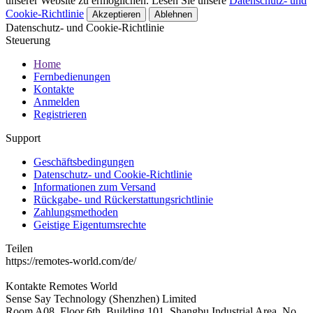
unserer Website zu ermöglichen. Lesen Sie unsere
Datenschutz- und
Cookie-Richtlinie
Akzeptieren
Ablehnen
Datenschutz- und Cookie-Richtlinie
Steuerung
Home
Fernbedienungen
Kontakte
Anmelden
Registrieren
Support
Geschäftsbedingungen
Datenschutz- und Cookie-Richtlinie
Informationen zum Versand
Rückgabe- und Rückerstattungsrichtlinie
Zahlungsmethoden
Geistige Eigentumsrechte
Teilen
https://remotes-world.com/de/
Kontakte
Remotes World
Sense Say Technology (Shenzhen) Limited
Room A08, Floor 6th, Building 101, Shangbu Industrial Area, No.