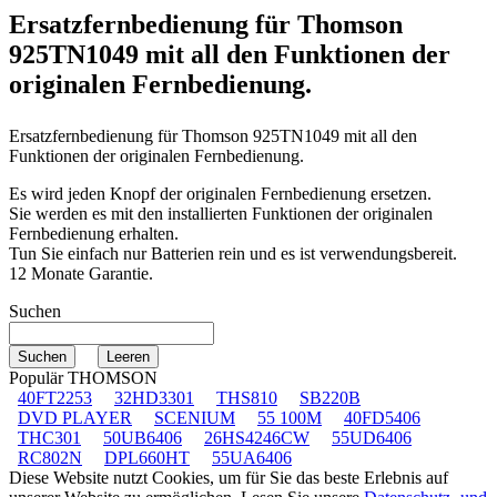
Ersatzfernbedienung für
Thomson
925TN1049
mit all den Funktionen der
originalen Fernbedienung.
Ersatzfernbedienung für
Thomson 925TN1049
mit all den
Funktionen der originalen Fernbedienung.
Es wird jeden Knopf der originalen Fernbedienung ersetzen.
Sie werden es mit den installierten Funktionen der originalen
Fernbedienung erhalten.
Tun Sie einfach nur Batterien rein und es ist verwendungsbereit.
12 Monate Garantie.
Suchen
Populär THOMSON
40FT2253
32HD3301
THS810
SB220B
DVD PLAYER
SCENIUM
55 100M
40FD5406
THC301
50UB6406
26HS4246CW
55UD6406
RC802N
DPL660HT
55UA6406
Diese Website nutzt Cookies, um für Sie das beste Erlebnis auf