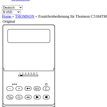
Home
»
THOMSON
»
Ersatzfernbedienung für Thomson C5184T
Original