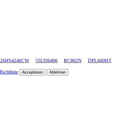
26HS4246CW
55UD6406
RC802N
DPL660HT
ichtlinie
Akzeptieren
Ablehnen