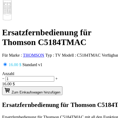
Ersatzfernbedienung für
Thomson C5184TMAC
Für Marke :
THOMSON
Typ :
TV
Modell :
C5184TMAC
Verfügbar
16.00 $
Standard v1
Anzahl
−
+
16.00
$
Zum Einkaufswagen hinzufügen
Ersatzfernbedienung für
Thomson C518
Ersatzfernbedienung für
Thomson C5184TMAC
mit all den Funktio