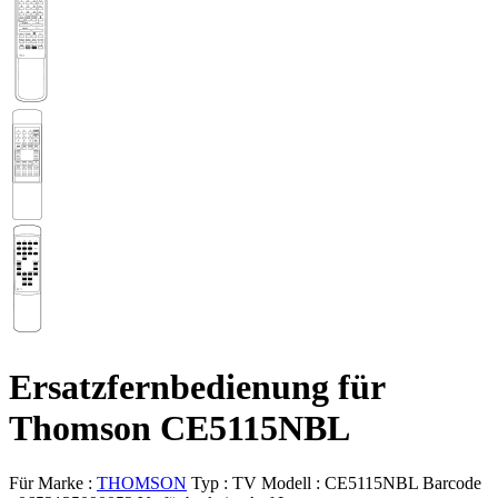
Ersatzfernbedienung für
Thomson CE5115NBL
Für Marke :
THOMSON
Typ :
TV
Modell :
CE5115NBL
Barcode