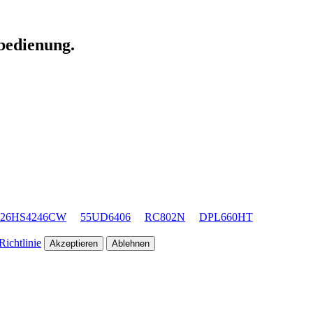
nbedienung.
26HS4246CW
55UD6406
RC802N
DPL660HT
ichtlinie
Akzeptieren
Ablehnen