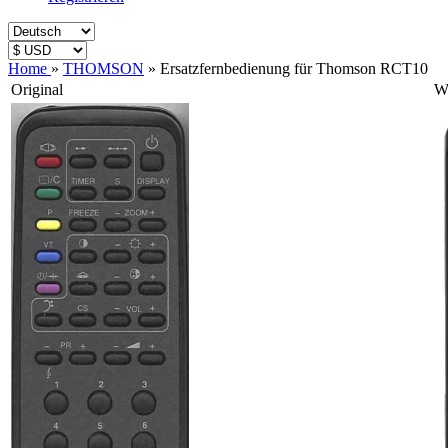
Home
»
THOMSON
»
Ersatzfernbedienung für Thomson RCT10
Original
Wi