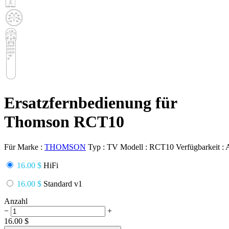
Ersatzfernbedienung für
Thomson RCT10
Für Marke :
THOMSON
Typ :
TV
Modell :
RCT10
Verfügbarkeit :
16.00 $
HiFi
16.00 $
Standard v1
Anzahl
−
+
16.00
$