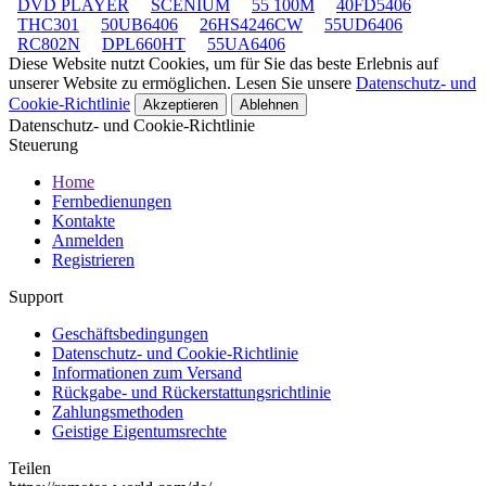
DVD PLAYER
SCENIUM
55 100M
40FD5406
THC301
50UB6406
26HS4246CW
55UD6406
RC802N
DPL660HT
55UA6406
Diese Website nutzt Cookies, um für Sie das beste Erlebnis auf
unserer Website zu ermöglichen. Lesen Sie unsere
Datenschutz- und
Cookie-Richtlinie
Akzeptieren
Ablehnen
Datenschutz- und Cookie-Richtlinie
Steuerung
Home
Fernbedienungen
Kontakte
Anmelden
Registrieren
Support
Geschäftsbedingungen
Datenschutz- und Cookie-Richtlinie
Informationen zum Versand
Rückgabe- und Rückerstattungsrichtlinie
Zahlungsmethoden
Geistige Eigentumsrechte
Teilen