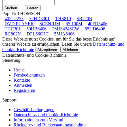
Populär THOMSON
40FT2253
32HD3301
THS810
SB220B
DVD PLAYER
SCENIUM
55 100M
40FD5406
THC301
50UB6406
26HS4246CW
55UD6406
RC802N
DPL660HT
55UA6406
Diese Website nutzt Cookies, um für Sie das beste Erlebnis auf
unserer Website zu ermöglichen. Lesen Sie unsere
Datenschutz- und
Cookie-Richtlinie
Akzeptieren
Ablehnen
Datenschutz- und Cookie-Richtlinie
Steuerung
Home
Fernbedienungen
Kontakte
Anmelden
Registrieren
Support
Geschäftsbedingungen
Datenschutz- und Cookie-Richtlinie
Informationen zum Versand
Rückgabe- und Rückerstattungsrichtlinie