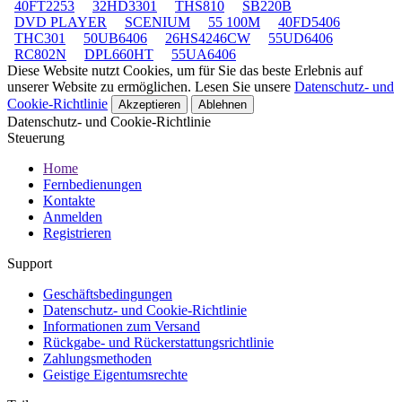
40FT2253
32HD3301
THS810
SB220B
DVD PLAYER
SCENIUM
55 100M
40FD5406
THC301
50UB6406
26HS4246CW
55UD6406
RC802N
DPL660HT
55UA6406
Diese Website nutzt Cookies, um für Sie das beste Erlebnis auf
unserer Website zu ermöglichen. Lesen Sie unsere
Datenschutz- und
Cookie-Richtlinie
Akzeptieren
Ablehnen
Datenschutz- und Cookie-Richtlinie
Steuerung
Home
Fernbedienungen
Kontakte
Anmelden
Registrieren
Support
Geschäftsbedingungen
Datenschutz- und Cookie-Richtlinie
Informationen zum Versand
Rückgabe- und Rückerstattungsrichtlinie
Zahlungsmethoden
Geistige Eigentumsrechte