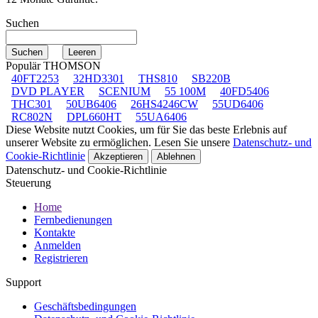
Suchen
Populär THOMSON
40FT2253
32HD3301
THS810
SB220B
DVD PLAYER
SCENIUM
55 100M
40FD5406
THC301
50UB6406
26HS4246CW
55UD6406
RC802N
DPL660HT
55UA6406
Diese Website nutzt Cookies, um für Sie das beste Erlebnis auf
unserer Website zu ermöglichen. Lesen Sie unsere
Datenschutz- und
Cookie-Richtlinie
Akzeptieren
Ablehnen
Datenschutz- und Cookie-Richtlinie
Steuerung
Home
Fernbedienungen
Kontakte
Anmelden
Registrieren
Support
Geschäftsbedingungen