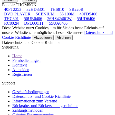
Populär THOMSON
40FT2253
32HD3301
THS810
SB220B
DVD PLAYER
SCENIUM
55 100M
40FD5406
THC301
50UB6406
26HS4246CW
55UD6406
RC802N
DPL660HT
55UA6406
Diese Website nutzt Cookies, um für Sie das beste Erlebnis auf
unserer Website zu ermöglichen. Lesen Sie unsere
Datenschutz- und
Cookie-Richtlinie
Akzeptieren
Ablehnen
Datenschutz- und Cookie-Richtlinie
Steuerung
Home
Fernbedienungen
Kontakte
Anmelden
Registrieren
Support
Geschäftsbedingungen
Datenschutz- und Cookie-Richtlinie
Informationen zum Versand
Rückgabe- und Rückerstattungsrichtlinie
Zahlungsmethoden
Geistige Eigentumsrechte