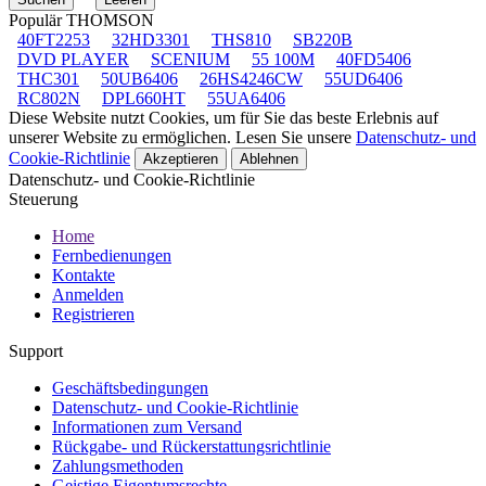
Populär THOMSON
40FT2253
32HD3301
THS810
SB220B
DVD PLAYER
SCENIUM
55 100M
40FD5406
THC301
50UB6406
26HS4246CW
55UD6406
RC802N
DPL660HT
55UA6406
Diese Website nutzt Cookies, um für Sie das beste Erlebnis auf
unserer Website zu ermöglichen. Lesen Sie unsere
Datenschutz- und
Cookie-Richtlinie
Akzeptieren
Ablehnen
Datenschutz- und Cookie-Richtlinie
Steuerung
Home
Fernbedienungen
Kontakte
Anmelden
Registrieren
Support
Geschäftsbedingungen
Datenschutz- und Cookie-Richtlinie
Informationen zum Versand
Rückgabe- und Rückerstattungsrichtlinie
Zahlungsmethoden
Geistige Eigentumsrechte