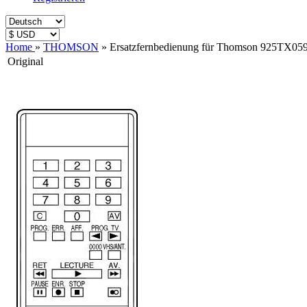
Home
»
THOMSON
»
Ersatzfernbedienung für Thomson 925TX05
Original