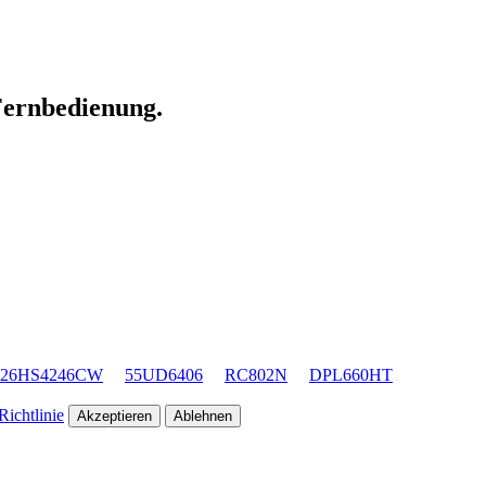
 Fernbedienung.
26HS4246CW
55UD6406
RC802N
DPL660HT
ichtlinie
Akzeptieren
Ablehnen