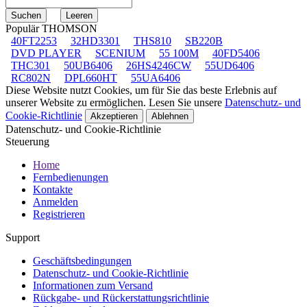
Populär THOMSON
40FT2253
32HD3301
THS810
SB220B
DVD PLAYER
SCENIUM
55 100M
40FD5406
THC301
50UB6406
26HS4246CW
55UD6406
RC802N
DPL660HT
55UA6406
Diese Website nutzt Cookies, um für Sie das beste Erlebnis auf
unserer Website zu ermöglichen. Lesen Sie unsere
Datenschutz- und
Cookie-Richtlinie
Akzeptieren
Ablehnen
Datenschutz- und Cookie-Richtlinie
Steuerung
Home
Fernbedienungen
Kontakte
Anmelden
Registrieren
Support
Geschäftsbedingungen
Datenschutz- und Cookie-Richtlinie
Informationen zum Versand
Rückgabe- und Rückerstattungsrichtlinie