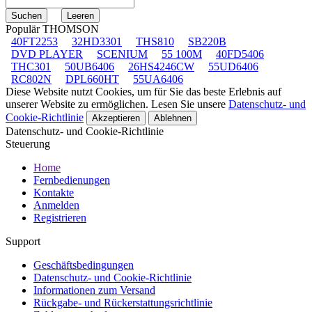
Populär THOMSON
40FT2253
32HD3301
THS810
SB220B
DVD PLAYER
SCENIUM
55 100M
40FD5406
THC301
50UB6406
26HS4246CW
55UD6406
RC802N
DPL660HT
55UA6406
Diese Website nutzt Cookies, um für Sie das beste Erlebnis auf
unserer Website zu ermöglichen. Lesen Sie unsere
Datenschutz- und
Cookie-Richtlinie
Akzeptieren
Ablehnen
Datenschutz- und Cookie-Richtlinie
Steuerung
Home
Fernbedienungen
Kontakte
Anmelden
Registrieren
Support
Geschäftsbedingungen
Datenschutz- und Cookie-Richtlinie
Informationen zum Versand
Rückgabe- und Rückerstattungsrichtlinie