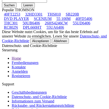
Populär THOMSON
40FT2253
32HD3301
THS810
SB220B
DVD PLAYER
SCENIUM
55 100M
40FD5406
THC301
50UB6406
26HS4246CW
55UD6406
RC802N
DPL660HT
55UA6406
Diese Website nutzt Cookies, um für Sie das beste Erlebnis auf
unserer Website zu ermöglichen. Lesen Sie unsere
Datenschutz- und
Cookie-Richtlinie
Akzeptieren
Ablehnen
Datenschutz- und Cookie-Richtlinie
Steuerung
Home
Fernbedienungen
Kontakte
Anmelden
Registrieren
Support
Geschäftsbedingungen
Datenschutz- und Cookie-Richtlinie
Informationen zum Versand
Rückgabe- und Rückerstattungsrichtlinie