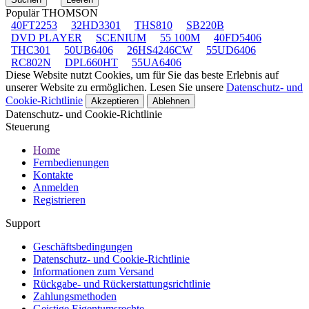
Populär THOMSON
40FT2253
32HD3301
THS810
SB220B
DVD PLAYER
SCENIUM
55 100M
40FD5406
THC301
50UB6406
26HS4246CW
55UD6406
RC802N
DPL660HT
55UA6406
Diese Website nutzt Cookies, um für Sie das beste Erlebnis auf
unserer Website zu ermöglichen. Lesen Sie unsere
Datenschutz- und
Cookie-Richtlinie
Akzeptieren
Ablehnen
Datenschutz- und Cookie-Richtlinie
Steuerung
Home
Fernbedienungen
Kontakte
Anmelden
Registrieren
Support
Geschäftsbedingungen
Datenschutz- und Cookie-Richtlinie
Informationen zum Versand
Rückgabe- und Rückerstattungsrichtlinie
Zahlungsmethoden
Geistige Eigentumsrechte