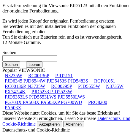
Ersatzfernbedienung für
Viewsonic PJD5123
mit all den Funktionen
der originalen Fernbedienung.
Es wird jeden Knopf der originalen Fernbedienung ersetzen.
Sie werden es mit den installierten Funktionen der originalen
Fernbedienung erhalten.
Tun Sie einfach nur Batterien rein und es ist verwendungsbereit.
12 Monate Garantie.
Suchen
Populär VIEWSONIC
N3235W
RC00136P
PJD5151
PJD6345 PJD6544W PJD5453S PJD5483S
RCP01051
RC00136P, N3735W
RC00295P
PJD5555W
N3735W
PX747-4K
PJD5233 PJD5523W
PJD5353LS PJD5553LWS PJD5550LWS
PG703X PA503X PA503XP PG700WU
PRO8200
PA503X
Diese Website nutzt Cookies, um für Sie das beste Erlebnis auf
unserer Website zu ermöglichen. Lesen Sie unsere
Datenschutz- und
Cookie-Richtlinie
Akzeptieren
Ablehnen
Datenschutz- und Cookie-Richtlinie