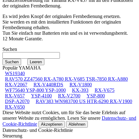
Ersatzfernbedienung für
Yamaha RX-V457
mit all den Funktionen
der originalen Fernbedienung.
Es wird jeden Knopf der originalen Fernbedienung ersetzen.
Sie werden es mit den installierten Funktionen der originalen
Fernbedienung erhalten.
Tun Sie einfach nur Batterien rein und es ist verwendungsbereit.
12 Monate Garantie.
Suchen
Populär YAMAHA
WS19340
RAV570 ZZ47560 RX-A780 RX-V685 TSR-7850 RX-A880
RX-V2067
RX-V440RDS
RX-V1800
WF75640 YSP-800 YSP-1000
KX-393
RX-V675
RX-V657
YSP-4100
RX-V2700
YSP-800
DSP-A2070
RAV383 WN983700 US HTR-6290 RX-V1900
RX-V650
Diese Website nutzt Cookies, um für Sie das beste Erlebnis auf
unserer Website zu ermöglichen. Lesen Sie unsere
Datenschutz- und
Cookie-Richtlinie
Akzeptieren
Ablehnen
Datenschutz- und Cookie-Richtlinie
Steuerung